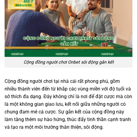
Cộng đồng người chơi Onbet sôi động gắn kết
Cộng đồng người chơi tại nhà cái rất phong phú, gồm
nhiều thành viên đến từ khắp các vùng miền với độ tuổi và
sở thích đa dạng. Đây không chỉ là nơi để đặt cược mà còn
là một không gian giao lưu, kết nối giữa những người có
chung đam mê cá cược. Sự gắn kết của cộng đồng này
làm tăng thêm sự hào hứng, thúc đẩy tinh thần cạnh tranh
và tạo ra một môi trường thân thiện, sôi động.