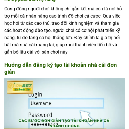
Cộng đồng người chơi không chỉ gắn kết mà còn là nơi hỗ
trợ mỗi cá nhân nâng cao trình độ chơi cá cược. Qua việc
học hỏi từ các cao thủ, trao đổi kinh nghiệm và tham gia
các hoạt động đào tạo, người chơi có cơ hội phát triển kỹ
năng, từ đó tăng cơ hội thắng lớn. Đây chính là giá trị nổi
bật mà nhà cái mang lại, giúp mọi thành viên tiến bộ và
gắn bó lâu dài với sân chơi này.
Hướng dẫn đăng ký tạo tài khoản nhà cái đơn
giản