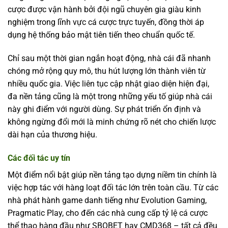
cược được vận hành bởi đội ngũ chuyên gia giàu kinh
nghiệm trong lĩnh vực cá cược trực tuyến, đồng thời áp
dụng hệ thống bảo mật tiên tiến theo chuẩn quốc tế.
Chỉ sau một thời gian ngắn hoạt động, nhà cái đã nhanh
chóng mở rộng quy mô, thu hút lượng lớn thành viên từ
nhiều quốc gia. Việc liên tục cập nhật giao diện hiện đại,
đa nền tảng cũng là một trong những yếu tố giúp nhà cái
này ghi điểm với người dùng. Sự phát triển ổn định và
không ngừng đổi mới là minh chứng rõ nét cho chiến lược
dài hạn của thương hiệu.
Các đối tác uy tín
Một điểm nổi bật giúp nền tảng tạo dựng niềm tin chính là
việc hợp tác với hàng loạt đối tác lớn trên toàn cầu. Từ các
nhà phát hành game danh tiếng như Evolution Gaming,
Pragmatic Play, cho đến các nhà cung cấp tỷ lệ cá cược
thể thao hàng đầu như SBOBET hay CMD368 – tất cả đều