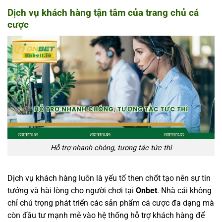
Dịch vụ khách hàng tận tâm của trang chủ cá
cược
Hỗ trợ nhanh chóng, tương tác tức thì
Dịch vụ khách hàng luôn là yếu tố then chốt tạo nên sự tin
tưởng và hài lòng cho người chơi tại
Onbet
. Nhà cái không
chỉ chú trọng phát triển các sản phẩm cá cược đa dạng mà
còn đầu tư mạnh mẽ vào hệ thống hỗ trợ khách hàng để