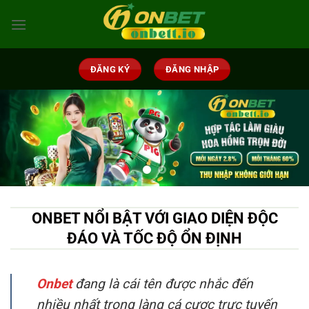
Bỏ
qua
nội
dung
ĐĂNG KÝ
ĐĂNG NHẬP
ONBET NỔI BẬT VỚI GIAO DIỆN ĐỘC
ĐÁO VÀ TỐC ĐỘ ỔN ĐỊNH
Onbet
đang là cái tên được nhắc đến
nhiều nhất trong làng cá cược trực tuyến