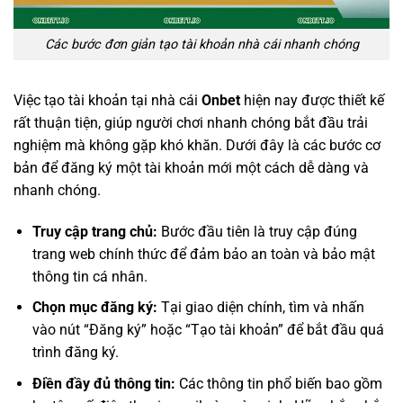
Các bước đơn giản tạo tài khoản nhà cái nhanh chóng
Việc tạo tài khoản tại nhà cái
Onbet
hiện nay được thiết kế
rất thuận tiện, giúp người chơi nhanh chóng bắt đầu trải
nghiệm mà không gặp khó khăn. Dưới đây là các bước cơ
bản để đăng ký một tài khoản mới một cách dễ dàng và
nhanh chóng.
Truy cập trang chủ:
Bước đầu tiên là truy cập đúng
trang web chính thức để đảm bảo an toàn và bảo mật
thông tin cá nhân.
Chọn mục đăng ký:
Tại giao diện chính, tìm và nhấn
vào nút “Đăng ký” hoặc “Tạo tài khoản” để bắt đầu quá
trình đăng ký.
Điền đầy đủ thông tin:
Các thông tin phổ biến bao gồm