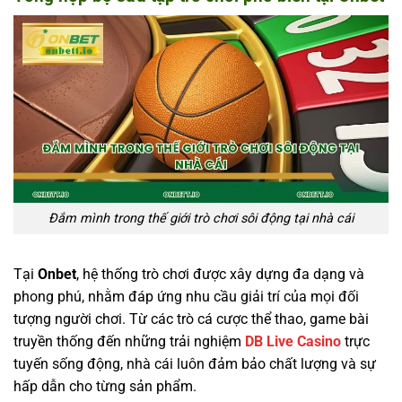
Đắm mình trong thế giới trò chơi sôi động tại nhà cái
Tại
Onbet
, hệ thống trò chơi được xây dựng đa dạng và
phong phú, nhằm đáp ứng nhu cầu giải trí của mọi đối
tượng người chơi. Từ các trò cá cược thể thao, game bài
truyền thống đến những trải nghiệm
DB Live Casino
trực
tuyến sống động, nhà cái luôn đảm bảo chất lượng và sự
hấp dẫn cho từng sản phẩm.