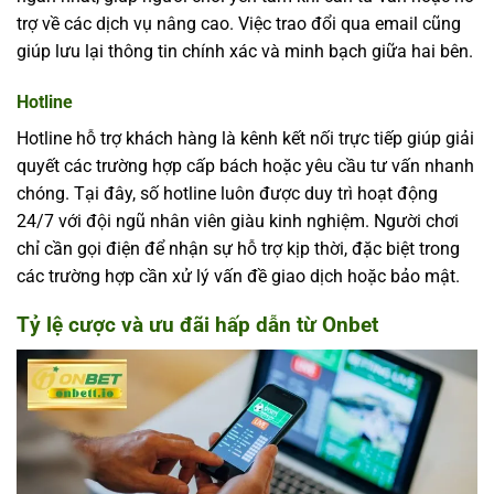
trợ về các dịch vụ nâng cao. Việc trao đổi qua email cũng
giúp lưu lại thông tin chính xác và minh bạch giữa hai bên.
Hotline
Hotline hỗ trợ khách hàng là kênh kết nối trực tiếp giúp giải
quyết các trường hợp cấp bách hoặc yêu cầu tư vấn nhanh
chóng. Tại đây, số hotline luôn được duy trì hoạt động
24/7 với đội ngũ nhân viên giàu kinh nghiệm. Người chơi
chỉ cần gọi điện để nhận sự hỗ trợ kịp thời, đặc biệt trong
các trường hợp cần xử lý vấn đề giao dịch hoặc bảo mật.
Tỷ lệ cược và ưu đãi hấp dẫn từ Onbet