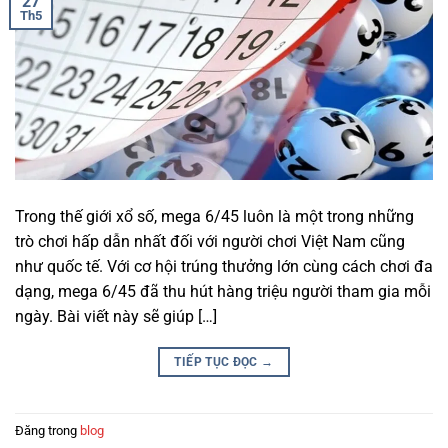
27
Th5
Trong thế giới xổ số, mega 6/45 luôn là một trong những
trò chơi hấp dẫn nhất đối với người chơi Việt Nam cũng
như quốc tế. Với cơ hội trúng thưởng lớn cùng cách chơi đa
dạng, mega 6/45 đã thu hút hàng triệu người tham gia mỗi
ngày. Bài viết này sẽ giúp […]
TIẾP TỤC ĐỌC
→
Đăng trong
blog