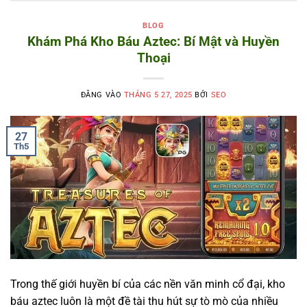
BLOG
Khám Phá Kho Báu Aztec: Bí Mật và Huyền
Thoại
ĐĂNG VÀO
THÁNG 5 27, 2025
BỞI
SEO
27
Th5
Trong thế giới huyền bí của các nền văn minh cổ đại, kho
báu aztec luôn là một đề tài thu hút sự tò mò của nhiều