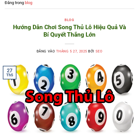
Đăng trong
blog
BLOG
Hướng Dẫn Chơi Song Thủ Lô Hiệu Quả Và
Bí Quyết Thắng Lớn
ĐĂNG VÀO
THÁNG 5 27, 2025
BỞI
SEO
27
Th5