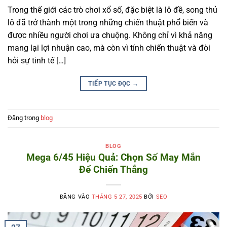
Trong thế giới các trò chơi xổ số, đặc biệt là lô đề, song thủ
lô đã trở thành một trong những chiến thuật phổ biến và
được nhiều người chơi ưa chuộng. Không chỉ vì khả năng
mang lại lợi nhuận cao, mà còn vì tính chiến thuật và đòi
hỏi sự tinh tế […]
TIẾP TỤC ĐỌC
→
Đăng trong
blog
BLOG
Mega 6/45 Hiệu Quả: Chọn Số May Mắn
Để Chiến Thắng
ĐĂNG VÀO
THÁNG 5 27, 2025
BỞI
SEO