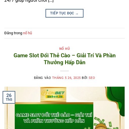
24/7 giúp người chơi […]
TIẾP TỤC ĐỌC
→
Đăng trong
nổ hũ
NỔ HŨ
Game Slot Đổi Thẻ Cào – Giải Trí Và Phần
Thưởng Hấp Dẫn
ĐĂNG VÀO
THÁNG 5 26, 2025
BỞI
SEO
26
Th5