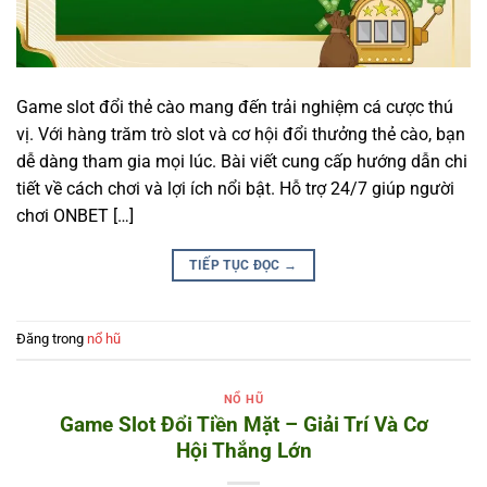
Game slot đổi thẻ cào mang đến trải nghiệm cá cược thú
vị. Với hàng trăm trò slot và cơ hội đổi thưởng thẻ cào, bạn
dễ dàng tham gia mọi lúc. Bài viết cung cấp hướng dẫn chi
tiết về cách chơi và lợi ích nổi bật. Hỗ trợ 24/7 giúp người
chơi ONBET […]
TIẾP TỤC ĐỌC
→
Đăng trong
nổ hũ
NỔ HŨ
Game Slot Đổi Tiền Mặt – Giải Trí Và Cơ
Hội Thắng Lớn