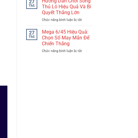
Hướng Dẫn Chơi Song
27
Nổ
Cho
Th5
Thủ Lô Hiệu Quả Và Bí
Hũ
Người
Quyết Thắng Lớn
Tặng
Chơi
Chức năng bình luận bị tắt
ở
59K
Hướng
–
Dẫn
Cơ
Mega 6/45 Hiệu Quả:
27
Chơi
Hội
Th5
Chọn Số May Mắn Để
Song
Vàng
Chiến Thắng
Thủ
Cho
Chức năng bình luận bị tắt
ở
Lô
Người
Mega
Hiệu
Chơi
6/45
Quả
Hiệu
Và
Quả:
Bí
Chọn
Quyết
Số
Thắng
May
Lớn
Mắn
Để
Chiến
Thắng