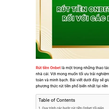
Rút tiền Onbet
là một trong những thao tá
nhà cái. Với mong muốn tối ưu trải nghiệ
toàn và minh bạch. Bài viết dưới đây sẽ g
phương thức rút tiền phổ biến nhất tại nền
Table of Contents
Quy trình các bước rút tiền Onbet tối giản