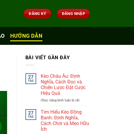
ĐĂNG KÝ
ĐĂNG NHẬP
AO
HƯỚNG DẪN
BÀI VIẾT GẦN ĐÂY
Kèo Châu Âu: Định
27
Th5
Nghĩa, Cách Đọc và
Chiến Lược Đặt Cược
Hiệu Quả
Chức năng bình luận bị tắt
ở
Kèo
Châu
Tìm Hiểu Kèo Đồng
27
Âu:
Th5
Banh: Định Nghĩa,
Định
Cách Chơi và Mẹo Hữu
Nghĩa,
Ích
Cách