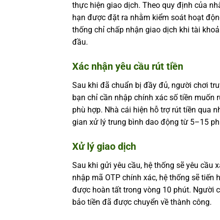
thực hiện giao dịch. Theo quy định của nhà
hạn được đặt ra nhằm kiểm soát hoạt động 
thống chỉ chấp nhận giao dịch khi tài kho
đầu.
Xác nhận yêu cầu rút tiền
Sau khi đã chuẩn bị đầy đủ, người chơi tru
bạn chỉ cần nhập chính xác số tiền muốn 
phù hợp. Nhà cái hiện hỗ trợ rút tiền qu
gian xử lý trung bình dao động từ 5–15 ph
Xử lý giao dịch
Sau khi gửi yêu cầu, hệ thống sẽ yêu cầu
nhập mã OTP chính xác, hệ thống sẽ tiến h
được hoàn tất trong vòng 10 phút. Người 
bảo tiền đã được chuyển về thành công.