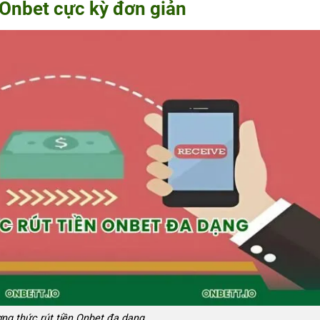
 Onbet cực kỳ đơn giản
ng thức rút tiền Onbet đa dạng