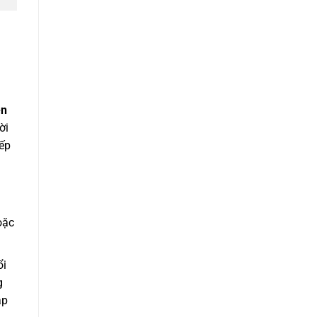
ền
ời
iếp
oặc
ổi
g
áp