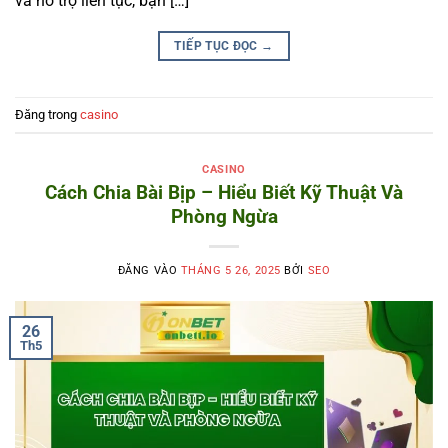
và hỗ trợ liên tục, bạn […]
TIẾP TỤC ĐỌC
→
Đăng trong
casino
CASINO
Cách Chia Bài Bịp – Hiểu Biết Kỹ Thuật Và
Phòng Ngừa
ĐĂNG VÀO
THÁNG 5 26, 2025
BỞI
SEO
26
Th5