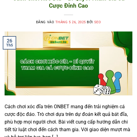
Cược Đỉnh Cao
ĐĂNG VÀO
THÁNG 5 26, 2025
BỞI
SEO
26
Th5
Cách chơi xóc đĩa trên ONBET mang đến trải nghiệm cá
cược độc đáo. Trò chơi dựa trên dự đoán kết quả bát đĩa,
phù hợp mọi người chơi. Bài viết cung cấp hướng dẫn chi
tiết từ luật chơi đến cách tham gia. Với giao diện mượt mà