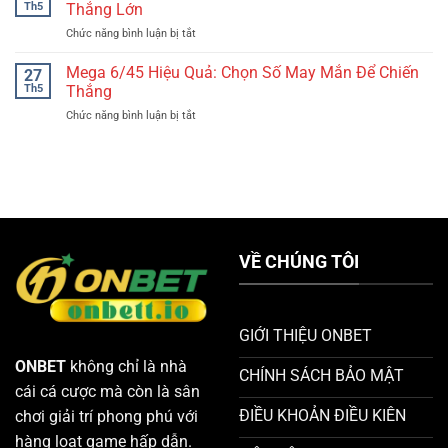
Nổ
Vàng
Th5
Thắng Lớn
Hũ
Cho
Chức năng bình luận bị tắt
ở
Tặng
Người
Hướng
59K
Chơi
Dẫn
Mega 6/45 Hiệu Quả: Chọn Số May Mắn Để Chiến
–
27
Chơi
Cơ
Th5
Thắng
Song
Hội
Chức năng bình luận bị tắt
ở
Thủ
Vàng
Mega
Lô
Cho
6/45
Hiệu
Người
Hiệu
Quả
Chơi
Quả:
Và
Chọn
Bí
Số
Quyết
May
Thắng
Mắn
Lớn
VỀ CHÚNG TÔI
Để
Chiến
Thắng
GIỚI THIỆU ONBET
ONBET
không chỉ là nhà
CHÍNH SÁCH BẢO MẬT
cái cá cược mà còn là sân
ĐIỀU KHOẢN ĐIỀU KIÊN
chơi giải trí phong phú với
hàng loạt game hấp dẫn.