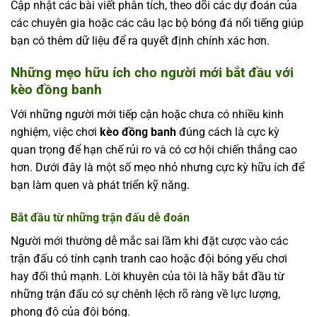
Cập nhật các bài viết phân tích, theo dõi các dự đoán của
các chuyên gia hoặc các câu lạc bộ bóng đá nổi tiếng giúp
bạn có thêm dữ liệu để ra quyết định chính xác hơn.
Những mẹo hữu ích cho người mới bắt đầu với
kèo đồng banh
Với những người mới tiếp cận hoặc chưa có nhiều kinh
nghiệm, việc chơi
kèo đồng banh
đúng cách là cực kỳ
quan trọng để hạn chế rủi ro và có cơ hội chiến thắng cao
hơn. Dưới đây là một số mẹo nhỏ nhưng cực kỳ hữu ích để
bạn làm quen và phát triển kỹ năng.
Bắt đầu từ những trận đấu dễ đoán
Người mới thường dễ mắc sai lầm khi đặt cược vào các
trận đấu có tính cạnh tranh cao hoặc đội bóng yếu chơi
hay đối thủ mạnh. Lời khuyên của tôi là hãy bắt đầu từ
những trận đấu có sự chênh lệch rõ ràng về lực lượng,
phong độ của đội bóng.