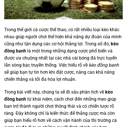
Trong thế giới cá cược thể thao, có rất nhiều loại kèo khác
nhau giúp người chơi thể hiện khả năng dự đoán của mình
cũng như tận dụng các cơ hội thắng lợi. Trong số đó,
kèo
đồng banh
là một trong những dạng cược phổ biến và
được ưa chuộng nhất tại các nhà cái bóng đá trực tuyến
lẫn sòng bạc truyền thống. Việc hiểu rõ về
kèo đồng banh
sẽ giúp bạn tự tin hơn khi đặt cược, nâng cao khả năng
chiến thắng và tối đa hóa lợi nhuận.
Trong bài viết này, chúng ta sẽ đi sâu phân tích về
kèo
đồng banh
từ khái niệm, cách chơi đến những mẹo giúp
bạn trở thành người chơi thông thái và có chiến lược rõ
ràng. Đây không chỉ là kiến thức để thắng cược mà còn
giúp bạn hiểu rõ hơn về cách vận hành của thị trường cá