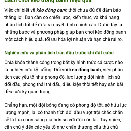
Cách chơi kèo đồng banh hiệu quả
Việc chỉ biết về
kèo đồng banh
thôi chưa đủ để đảm bảo
thắng lợi. Bạn cần có chiến lược, kiến thức, và khả năng
phân tích tốt để đưa ra quyết định chính xác. Dưới đây là
những bước và phương pháp giúp bạn chơi kèo đồng banh
một cách hiệu quả, tối ưu hóa lợi nhuận và hạn chế rủi ro.
Nghiên cứu và phân tích trận đấu trước khi đặt cược
Chìa khóa thành công trong bất kỳ hình thức cá cược nào
là nghiên cứu kỹ lưỡng. Đối với
kèo đồng banh
, việc phân
tích các yếu tố như phong độ, lực lượng đội hình, lịch sử
đối đầu, phong thái thi đấu, điều kiện thời tiết hay sân bãi
đều cực kỳ quan trọng.
Chẳng hạn, một đội bóng đang có phong độ tốt, sở hữu lực
lượng mạnh, lại có thành tích đối đầu vượt trội chắc chắn
sẽ là lựa chọn sáng giá hơn so với đội còn lại. Tuy nhiên,
cần chú ý đến các yếu tố như chấn thương cầu thủ chủ