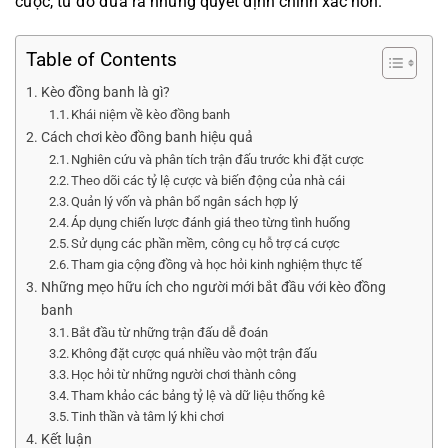
cược, từ đó đưa ra những quyết định chính xác hơn.
Table of Contents
Kèo đồng banh là gì?
Khái niệm về kèo đồng banh
Cách chơi kèo đồng banh hiệu quả
Nghiên cứu và phân tích trận đấu trước khi đặt cược
Theo dõi các tỷ lệ cược và biến động của nhà cái
Quản lý vốn và phân bổ ngân sách hợp lý
Áp dụng chiến lược đánh giá theo từng tình huống
Sử dụng các phần mềm, công cụ hỗ trợ cá cược
Tham gia cộng đồng và học hỏi kinh nghiệm thực tế
Những mẹo hữu ích cho người mới bắt đầu với kèo đồng
banh
Bắt đầu từ những trận đấu dễ đoán
Không đặt cược quá nhiều vào một trận đấu
Học hỏi từ những người chơi thành công
Tham khảo các bảng tỷ lệ và dữ liệu thống kê
Tinh thần và tâm lý khi chơi
Kết luận