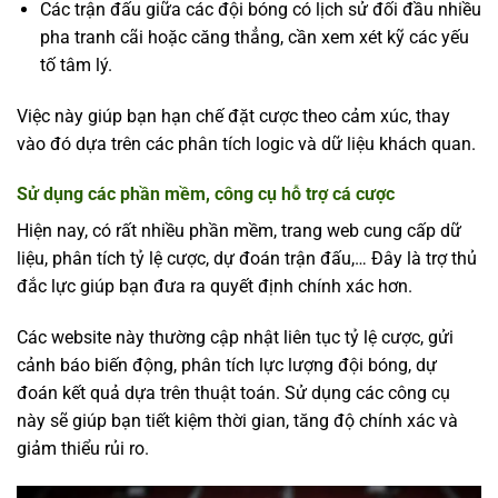
Các trận đấu giữa các đội bóng có lịch sử đối đầu nhiều
pha tranh cãi hoặc căng thẳng, cần xem xét kỹ các yếu
tố tâm lý.
Việc này giúp bạn hạn chế đặt cược theo cảm xúc, thay
vào đó dựa trên các phân tích logic và dữ liệu khách quan.
Sử dụng các phần mềm, công cụ hỗ trợ cá cược
Hiện nay, có rất nhiều phần mềm, trang web cung cấp dữ
liệu, phân tích tỷ lệ cược, dự đoán trận đấu,… Đây là trợ thủ
đắc lực giúp bạn đưa ra quyết định chính xác hơn.
Các website này thường cập nhật liên tục tỷ lệ cược, gửi
cảnh báo biến động, phân tích lực lượng đội bóng, dự
đoán kết quả dựa trên thuật toán. Sử dụng các công cụ
này sẽ giúp bạn tiết kiệm thời gian, tăng độ chính xác và
giảm thiểu rủi ro.