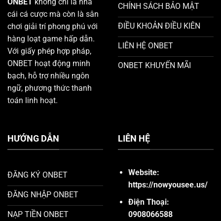
ONBET
không chỉ là nhà
CHÍNH SÁCH BẢO MẬT
cái cá cược mà còn là sân
ĐIỀU KHOẢN ĐIỀU KIÊN
chơi giải trí phong phú với
hàng loạt game hấp dẫn.
LIÊN HỆ ONBET
Với giấy phép hợp pháp,
ONBET hoạt động minh
ONBET KHUYẾN MÃI
bạch, hỗ trợ nhiều ngôn
ngữ, phương thức thanh
toán linh hoạt.
HƯỚNG DẪN
LIÊN HỆ
Website:
ĐĂNG KÝ ONBET
https://nowyousee.us/
ĐĂNG NHẬP ONBET
Điện Thoại:
0908066588
NẠP TIỀN ONBET