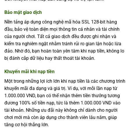
Bảo mật giao dịch
Nền tảng áp dụng công nghệ mã hóa SSL 128-bit hàng
đầu, bảo vệ toàn diện mọi thông tin cá nhân và tài chính
của người chơi. Tất cả giao dịch đều được ghi nhận và
kiểm tra nghiêm ngặt nhằm tránh rủi ro gian lận hoặc lừa
đảo. Nhờ đó, bạn hoàn toàn yên tâm khi nạp tiền, không lo
bị đánh cắp dữ liệu hay thất thoát tài khoản.
Khuyến mãi khi nạp tiền
Một trong những lợi ích lớn khi nạp tiền là các chương trình
khuyến mãi đa dạng và giá trị. Ví dụ, với mỗi lần nạp từ
1.000.000 VND, bạn có thể nhận thêm tiền thưởng tương
đương 100% số tiền nạp, tức là thêm 1.000.000 VND vào
tài khoản. Những ưu đãi này không chỉ dành cho người
chơi mới mà còn áp dụng cho thành viên lâu năm, giúp
tăng cơ hội thắng lớn.