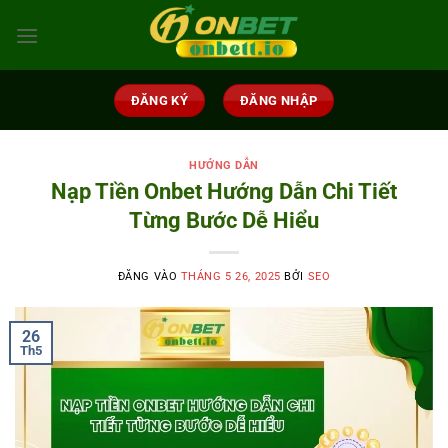
Bỏ
qua
nội
dung
ĐĂNG KÝ
ĐĂNG NHẬP
HƯỚNG DẪN
Nạp Tiền Onbet Hướng Dẫn Chi Tiết
Từng Bước Dễ Hiểu
ĐĂNG VÀO
THÁNG 5 26, 2025
BỞI
SEO
26
Th5