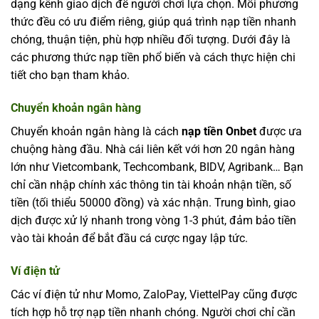
dạng kênh giao dịch để người chơi lựa chọn. Mỗi phương
thức đều có ưu điểm riêng, giúp quá trình nạp tiền nhanh
chóng, thuận tiện, phù hợp nhiều đối tượng. Dưới đây là
các phương thức nạp tiền phổ biến và cách thực hiện chi
tiết cho bạn tham khảo.
Chuyển khoản ngân hàng
Chuyển khoản ngân hàng là cách
nạp tiền Onbet
được ưa
chuộng hàng đầu. Nhà cái liên kết với hơn 20 ngân hàng
lớn như Vietcombank, Techcombank, BIDV, Agribank… Bạn
chỉ cần nhập chính xác thông tin tài khoản nhận tiền, số
tiền (tối thiểu 50000 đồng) và xác nhận. Trung bình, giao
dịch được xử lý nhanh trong vòng 1-3 phút, đảm bảo tiền
vào tài khoản để bắt đầu cá cược ngay lập tức.
Ví điện tử
Các ví điện tử như Momo, ZaloPay, ViettelPay cũng được
tích hợp hỗ trợ nạp tiền nhanh chóng. Người chơi chỉ cần