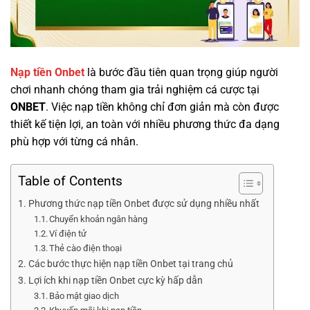
Nạp tiền Onbet
là bước đầu tiên quan trọng giúp người
chơi nhanh chóng tham gia trải nghiệm cá cược tại
ONBET
. Việc nạp tiền không chỉ đơn giản mà còn được
thiết kế tiện lợi, an toàn với nhiều phương thức đa dạng
phù hợp với từng cá nhân.
Table of Contents
Phương thức nạp tiền Onbet được sử dụng nhiều nhất
Chuyển khoản ngân hàng
Ví điện tử
Thẻ cào điện thoại
Các bước thực hiện nạp tiền Onbet tại trang chủ
Lợi ích khi nạp tiền Onbet cực kỳ hấp dẫn
Bảo mật giao dịch