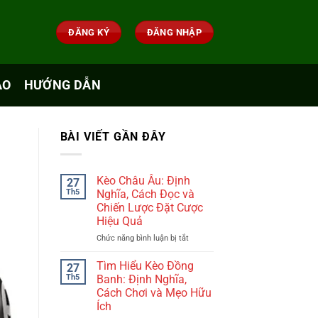
ĐĂNG KÝ
ĐĂNG NHẬP
AO
HƯỚNG DẪN
BÀI VIẾT GẦN ĐÂY
Kèo Châu Âu: Định
27
Th5
Nghĩa, Cách Đọc và
Chiến Lược Đặt Cược
Hiệu Quả
Chức năng bình luận bị tắt
ở
Kèo
Châu
Tìm Hiểu Kèo Đồng
27
Âu:
Th5
Banh: Định Nghĩa,
Định
Cách Chơi và Mẹo Hữu
Nghĩa,
Ích
Cách