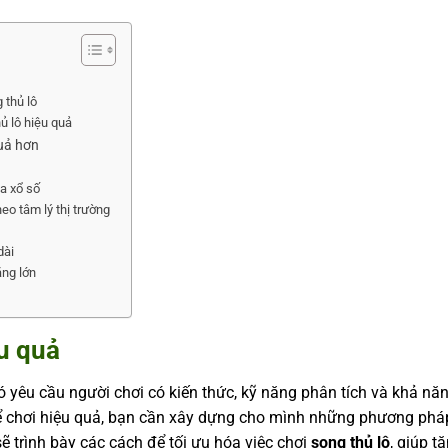
 thủ lô
ủ lô hiệu quả
quả hơn
ủa xổ số
o tâm lý thị trường
dài
ng lớn
u quả
ó yêu cầu người chơi có kiến thức, kỹ năng phân tích và khả nă
Để chơi hiệu quả, bạn cần xây dựng cho mình những phương phá
sẽ trình bày các cách để tối ưu hóa việc chơi
song thủ lô
, giúp t