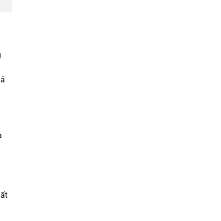
g
.
uả
a
uất