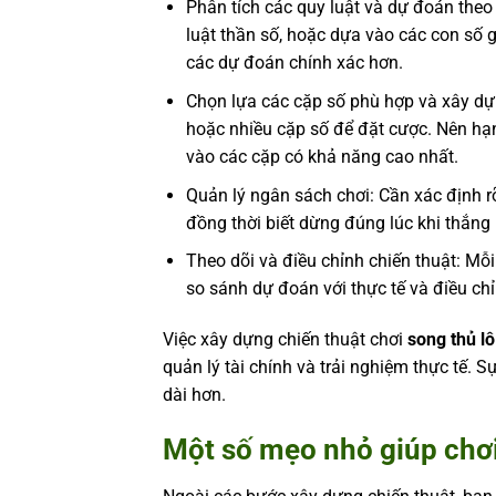
Phân tích các quy luật và dự đoán theo
luật thần số, hoặc dựa vào các con số g
các dự đoán chính xác hơn.
Chọn lựa các cặp số phù hợp và xây dựn
hoặc nhiều cặp số để đặt cược. Nên hạn 
vào các cặp có khả năng cao nhất.
Quản lý ngân sách chơi: Cần xác định rõ
đồng thời biết dừng đúng lúc khi thắng
Theo dõi và điều chỉnh chiến thuật: Mỗi
so sánh dự đoán với thực tế và điều c
Việc xây dựng chiến thuật chơi
song thủ lô
quản lý tài chính và trải nghiệm thực tế. S
dài hơn.
Một số mẹo nhỏ giúp chơi