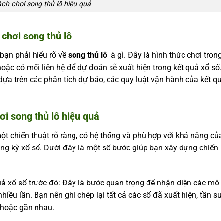
ch chơi song thủ lô hiệu quả
 chơi song thủ lô
 bạn phải hiểu rõ về
song thủ lô
là gì. Đây là hình thức chơi tron
 hoặc có mối liên hệ để dự đoán sẽ xuất hiện trong kết quả xổ số
ựa trên các phân tích dự báo, các quy luật vận hành của kết q
ơi song thủ lô hiệu quả
ột chiến thuật rõ ràng, có hệ thống và phù hợp với khả năng củ
ừng kỳ xổ số. Dưới đây là một số bước giúp bạn xây dựng chiến
quả xổ số trước đó: Đây là bước quan trọng để nhận diện các mô
hiều lần. Bạn nên ghi chép lại tất cả các số đã xuất hiện, tần s
p hoặc gần nhau.