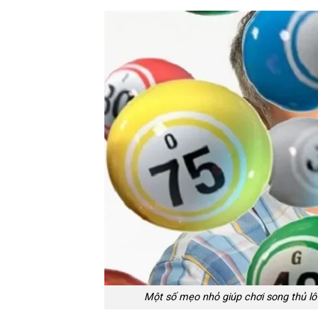
Một số mẹo nhỏ giúp chơi song thủ lô