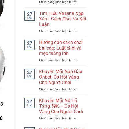
Đọc
Chức năng bình luận bị tắt
ở
và
Tìm
Chiến
Hiểu
Tìm Hiểu Về Binh Xập
27
Lược
Kèo
Th5
Xám: Cách Chơi Và Kết
Đặt
Đồng
Luận
Cược
Banh:
Chức năng bình luận bị tắt
Hiệu
ở
Định
Quả
Tìm
Nghĩa,
Hiểu
Cách
Hướng dẫn cách chơi
27
Về
Chơi
Th5
bài cào: Luật chơi và
Binh
và
mẹo thắng lớn
Xập
Mẹo
Chức năng bình luận bị tắt
ở
Xám:
Hữu
Hướng
Cách
Ích
dẫn
Chơi
Khuyến Mãi Nạp Đầu
27
cách
Và
Th5
Onbet: Cơ Hội Vàng
chơi
Kết
Cho Người Chơi
bài
Luận
Chức năng bình luận bị tắt
ở
cào:
Khuyến
Luật
Mãi
chơi
Khuyến Mãi Nổ Hũ
27
hổ
Nạp
và
Th5
Tặng 59K – Cơ Hội
Đầu
mẹo
Vàng Cho Người Chơi
Onbet:
thắng
hủ
Chức năng bình luận bị tắt
ở
Cơ
lớn
Khuyến
Hội
Mãi
Vàng