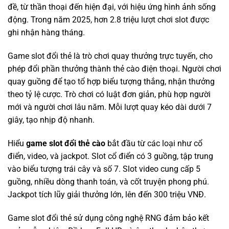
đề, từ thần thoại đến hiện đại, với hiệu ứng hình ảnh sống
động. Trong năm 2025, hơn 2.8 triệu lượt chơi slot được
ghi nhận hàng tháng.
Game slot đổi thẻ là trò chơi quay thưởng trực tuyến, cho
phép đổi phần thưởng thành thẻ cào điện thoại. Người chơi
quay guồng để tạo tổ hợp biểu tượng thắng, nhận thưởng
theo tỷ lệ cược. Trò chơi có luật đơn giản, phù hợp người
mới và người chơi lâu năm. Mỗi lượt quay kéo dài dưới 7
giây, tạo nhịp độ nhanh.
Hiểu
game slot đổi thẻ cào
bắt đầu từ các loại như cổ
điển, video, và jackpot. Slot cổ điển có 3 guồng, tập trung
vào biểu tượng trái cây và số 7. Slot video cung cấp 5
guồng, nhiều dòng thanh toán, và cốt truyện phong phú.
Jackpot tích lũy giải thưởng lớn, lên đến 300 triệu VNĐ.
Game slot đổi thẻ sử dụng công nghệ RNG đảm bảo kết