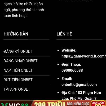
bạch, hỗ trợ nhiều ngôn
ngữ, phương thức thanh
toán linh hoạt.
HƯỚNG DẪN
LIÊN HỆ
Website:
ĐĂNG KÝ ONBET
https://gameworld.it.com/
ĐĂNG NHẬP ONBET
Điện Thoại:
0908066588
NẠP TIỀN ONBET
Email:
RÚT TIỀN ONBET
onbettio@gmail.com
TẢI APP ONBET
Địa Chỉ:
183 Phạm Hữu
Lầu, Phú Mỹ, Quận 7,
Hồ Chí Minh, Việt Nam