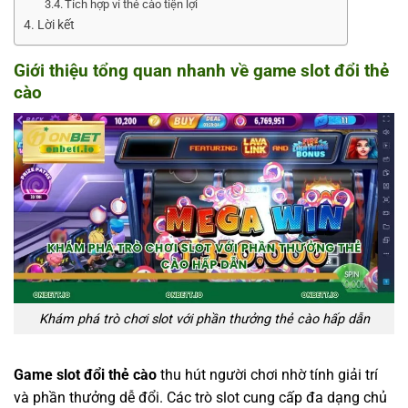
Tích hợp ví thẻ cào tiện lợi
Lời kết
Giới thiệu tổng quan nhanh về game slot đổi thẻ
cào
Khám phá trò chơi slot với phần thưởng thẻ cào hấp dẫn
Game slot đổi thẻ cào
thu hút người chơi nhờ tính giải trí
và phần thưởng dễ đổi. Các trò slot cung cấp đa dạng chủ