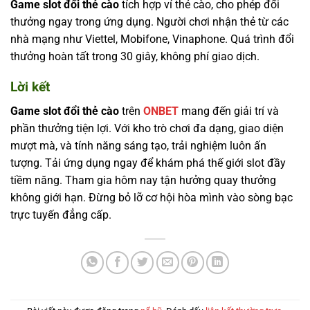
Game slot đổi thẻ cào
tích hợp ví thẻ cào, cho phép đổi
thưởng ngay trong ứng dụng. Người chơi nhận thẻ từ các
nhà mạng như Viettel, Mobifone, Vinaphone. Quá trình đổi
thưởng hoàn tất trong 30 giây, không phí giao dịch.
Lời kết
Game slot đổi thẻ cào
trên
ONBET
mang đến giải trí và
phần thưởng tiện lợi. Với kho trò chơi đa dạng, giao diện
mượt mà, và tính năng sáng tạo, trải nghiệm luôn ấn
tượng. Tải ứng dụng ngay để khám phá thế giới slot đầy
tiềm năng. Tham gia hôm nay tận hưởng quay thưởng
không giới hạn. Đừng bỏ lỡ cơ hội hòa mình vào sòng bạc
trực tuyến đẳng cấp.