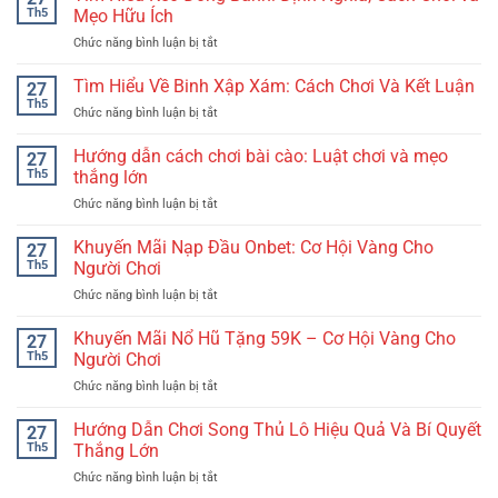
Âu:
Th5
Mẹo Hữu Ích
Định
Chức năng bình luận bị tắt
ở
Nghĩa,
Tìm
Cách
Hiểu
Tìm Hiểu Về Binh Xập Xám: Cách Chơi Và Kết Luận
Đọc
27
Kèo
và
Th5
Chức năng bình luận bị tắt
ở
Đồng
Chiến
Tìm
Banh:
Lược
Hiểu
Hướng dẫn cách chơi bài cào: Luật chơi và mẹo
27
Định
Đặt
Về
Th5
thắng lớn
Nghĩa,
Cược
Binh
Cách
Hiệu
Chức năng bình luận bị tắt
ở
Xập
Chơi
Quả
Hướng
Xám:
và
dẫn
Khuyến Mãi Nạp Đầu Onbet: Cơ Hội Vàng Cho
Cách
27
Mẹo
cách
Chơi
Th5
Người Chơi
Hữu
chơi
Và
Ích
Chức năng bình luận bị tắt
ở
bài
Kết
Khuyến
cào:
Luận
Mãi
Khuyến Mãi Nổ Hũ Tặng 59K – Cơ Hội Vàng Cho
Luật
27
Nạp
chơi
Th5
Người Chơi
Đầu
và
Chức năng bình luận bị tắt
ở
Onbet:
mẹo
Khuyến
Cơ
thắng
Mãi
Hướng Dẫn Chơi Song Thủ Lô Hiệu Quả Và Bí Quyết
Hội
27
lớn
Nổ
Vàng
Th5
Thắng Lớn
Hũ
Cho
Chức năng bình luận bị tắt
ở
Tặng
Người
Hướng