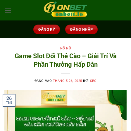
Bỏ
qua
nội
dung
ĐĂNG KÝ
ĐĂNG NHẬP
NỔ HŨ
Game Slot Đổi Thẻ Cào – Giải Trí Và
Phần Thưởng Hấp Dẫn
ĐĂNG VÀO
THÁNG 5 26, 2025
BỞI
SEO
26
Th5