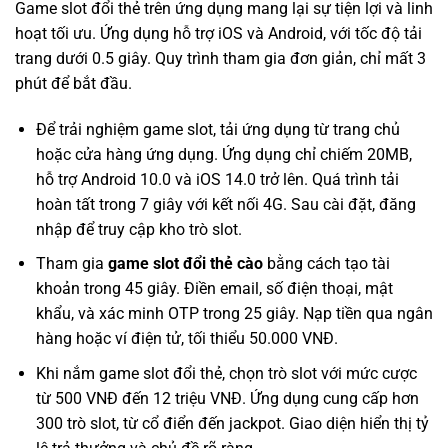
Game slot đổi thẻ trên ứng dụng mang lại sự tiện lợi và linh
hoạt tối ưu. Ứng dụng hỗ trợ iOS và Android, với tốc độ tải
trang dưới 0.5 giây. Quy trình tham gia đơn giản, chỉ mất 3
phút để bắt đầu.
Để trải nghiệm game slot, tải ứng dụng từ trang chủ
hoặc cửa hàng ứng dụng. Ứng dụng chỉ chiếm 20MB,
hỗ trợ Android 10.0 và iOS 14.0 trở lên. Quá trình tải
hoàn tất trong 7 giây với kết nối 4G. Sau cài đặt, đăng
nhập để truy cập kho trò slot.
Tham gia
game slot đổi thẻ cào
bằng cách tạo tài
khoản trong 45 giây. Điền email, số điện thoại, mật
khẩu, và xác minh OTP trong 25 giây. Nạp tiền qua ngân
hàng hoặc ví điện tử, tối thiểu 50.000 VNĐ.
Khi nắm game slot đổi thẻ, chọn trò slot với mức cược
từ 500 VNĐ đến 12 triệu VNĐ. Ứng dụng cung cấp hơn
300 trò slot, từ cổ điển đến jackpot. Giao diện hiển thị tỷ